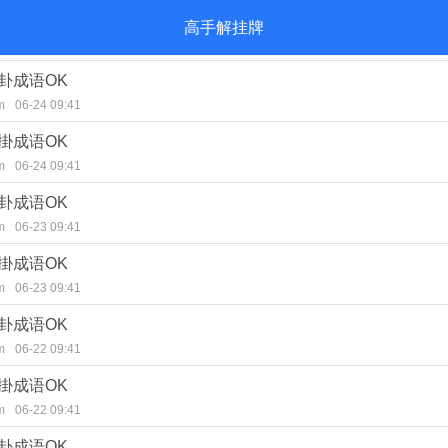
高手解挂牌
正卦成语OK
m
06-24 09:41
正掛成语OK
m
06-24 09:41
正卦成语OK
m
06-23 09:41
正掛成语OK
m
06-23 09:41
正卦成语OK
m
06-22 09:41
正掛成语OK
m
06-22 09:41
正卦成语OK