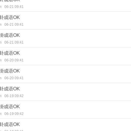
m
06-21 09:41
正卦成语OK
m
06-21 09:41
正掛成语OK
m
06-21 09:41
正卦成语OK
m
06-20 09:41
正掛成语OK
m
06-20 09:41
正卦成语OK
m
06-19 09:42
正掛成语OK
m
06-19 09:42
正卦成语OK