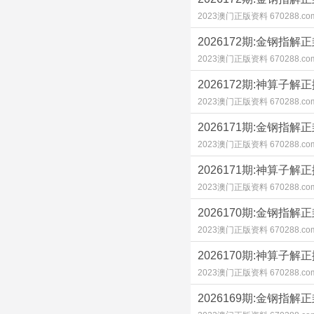
2023澳门正版资料 670288.co
2026172期:金钢指解
2023澳门正版资料 670288.co
2026172期:神算子解
2023澳门正版资料 670288.co
2026171期:金钢指解
2023澳门正版资料 670288.co
2026171期:神算子解
2023澳门正版资料 670288.co
2026170期:金钢指解
2023澳门正版资料 670288.co
2026170期:神算子解
2023澳门正版资料 670288.co
2026169期:金钢指解