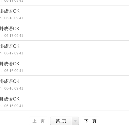
m
06-18 09:41
正掛成语OK
m
06-18 09:41
正卦成语OK
m
06-17 09:41
正掛成语OK
m
06-17 09:41
正卦成语OK
m
06-16 09:41
正掛成语OK
m
06-16 09:41
正卦成语OK
m
06-15 09:41
上一页
第1页
下一页