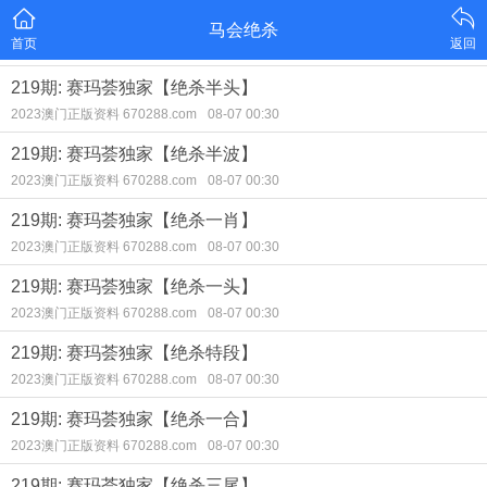
马会绝杀
首页
返回
219期: 赛玛荟独家【绝杀半头】
2023澳门正版资料 670288.com
08-07 00:30
219期: 赛玛荟独家【绝杀半波】
2023澳门正版资料 670288.com
08-07 00:30
219期: 赛玛荟独家【绝杀一肖】
2023澳门正版资料 670288.com
08-07 00:30
219期: 赛玛荟独家【绝杀一头】
2023澳门正版资料 670288.com
08-07 00:30
219期: 赛玛荟独家【绝杀特段】
2023澳门正版资料 670288.com
08-07 00:30
219期: 赛玛荟独家【绝杀一合】
2023澳门正版资料 670288.com
08-07 00:30
219期: 赛玛荟独家【绝杀三尾】