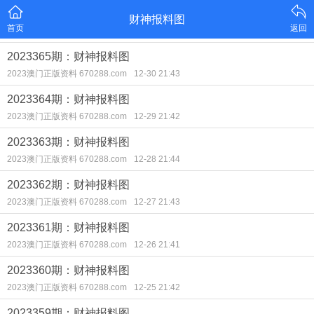
财神报料图
首页
返回
2023365期：财神报料图
2023澳门正版资料 670288.com
12-30 21:43
2023364期：财神报料图
2023澳门正版资料 670288.com
12-29 21:42
2023363期：财神报料图
2023澳门正版资料 670288.com
12-28 21:44
2023362期：财神报料图
2023澳门正版资料 670288.com
12-27 21:43
2023361期：财神报料图
2023澳门正版资料 670288.com
12-26 21:41
2023360期：财神报料图
2023澳门正版资料 670288.com
12-25 21:42
2023359期：财神报料图