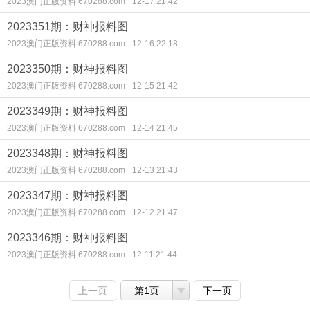
2023澳门正版资料 670288.com
12-17 21:42
2023351期：财神报料图
2023澳门正版资料 670288.com
12-16 22:18
2023350期：财神报料图
2023澳门正版资料 670288.com
12-15 21:42
2023349期：财神报料图
2023澳门正版资料 670288.com
12-14 21:45
2023348期：财神报料图
2023澳门正版资料 670288.com
12-13 21:43
2023347期：财神报料图
2023澳门正版资料 670288.com
12-12 21:47
2023346期：财神报料图
2023澳门正版资料 670288.com
12-11 21:44
上一页
第1页
下一页