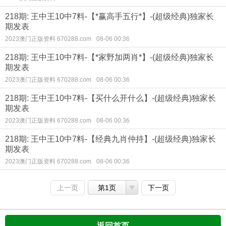
218期: 王中王10中7料-【*赢高手五行*】-(超级经典)独家长
期发表
2023澳门正版资料 670288.com
08-06 00:36
218期: 王中王10中7料-【*家野加两肖*】-(超级经典)独家长
期发表
2023澳门正版资料 670288.com
08-06 00:36
218期: 王中王10中7料-【买什么开什么】-(超级经典)独家长
期发表
2023澳门正版资料 670288.com
08-06 00:36
218期: 王中王10中7料-【经典九肖仲持】-(超级经典)独家长
期发表
2023澳门正版资料 670288.com
08-06 00:36
上一页
第1页
下一页
返回首页