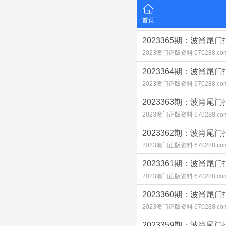
首页
2023365期：波肖尾门
2023澳门正版资料 670288.co
2023364期：波肖尾门
2023澳门正版资料 670288.co
2023363期：波肖尾门
2023澳门正版资料 670288.co
2023362期：波肖尾门
2023澳门正版资料 670288.co
2023361期：波肖尾门
2023澳门正版资料 670288.co
2023360期：波肖尾门
2023澳门正版资料 670288.co
2023359期：波肖尾门