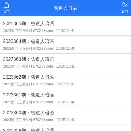
曾道人暗语
首页
返回
2023365期：曾道人暗语
2023澳门正版资料 670288.com
12-30 21:41
2023364期：曾道人暗语
2023澳门正版资料 670288.com
12-29 21:40
2023363期：曾道人暗语
2023澳门正版资料 670288.com
12-28 21:43
2023362期：曾道人暗语
2023澳门正版资料 670288.com
12-27 21:41
2023361期：曾道人暗语
2023澳门正版资料 670288.com
12-26 21:40
2023360期：曾道人暗语
2023澳门正版资料 670288.com
12-25 21:40
2023359期：曾道人暗语