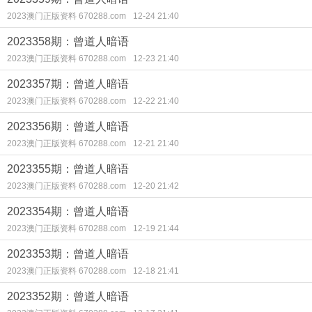
2023澳门正版资料 670288.com
12-24 21:40
2023358期：曾道人暗语
2023澳门正版资料 670288.com
12-23 21:40
2023357期：曾道人暗语
2023澳门正版资料 670288.com
12-22 21:40
2023356期：曾道人暗语
2023澳门正版资料 670288.com
12-21 21:40
2023355期：曾道人暗语
2023澳门正版资料 670288.com
12-20 21:42
2023354期：曾道人暗语
2023澳门正版资料 670288.com
12-19 21:44
2023353期：曾道人暗语
2023澳门正版资料 670288.com
12-18 21:41
2023352期：曾道人暗语