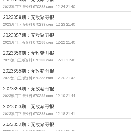
2023澳门正版资料 670288.com
12-24 21:40
2023358期：无敌猪哥报
2023澳门正版资料 670288.com
12-23 21:40
2023357期：无敌猪哥报
2023澳门正版资料 670288.com
12-22 21:40
2023356期：无敌猪哥报
2023澳门正版资料 670288.com
12-21 21:40
2023355期：无敌猪哥报
2023澳门正版资料 670288.com
12-20 21:42
2023354期：无敌猪哥报
2023澳门正版资料 670288.com
12-19 21:44
2023353期：无敌猪哥报
2023澳门正版资料 670288.com
12-18 21:41
2023352期：无敌猪哥报