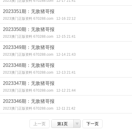
2023澳门正版资料 670288.com
12-17 21:41
2023351期：无敌猪哥报
2023澳门正版资料 670288.com
12-16 22:12
2023350期：无敌猪哥报
2023澳门正版资料 670288.com
12-15 21:41
2023349期：无敌猪哥报
2023澳门正版资料 670288.com
12-14 21:43
2023348期：无敌猪哥报
2023澳门正版资料 670288.com
12-13 21:41
2023347期：无敌猪哥报
2023澳门正版资料 670288.com
12-12 21:44
2023346期：无敌猪哥报
2023澳门正版资料 670288.com
12-11 21:42
上一页
第1页
下一页