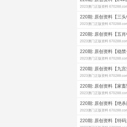
2023澳门正版资料 670288.co
220期: 原创资料【
2023澳门正版资料 670288.co
220期: 原创资料【
2023澳门正版资料 670288.co
220期: 原创资料【
2023澳门正版资料 670288.co
220期: 原创资料【
2023澳门正版资料 670288.co
220期: 原创资料【
2023澳门正版资料 670288.co
220期: 原创资料【
2023澳门正版资料 670288.co
220期: 原创资料【