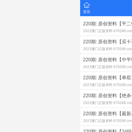
首页
220期: 原创资料【
2023澳门正版资料 670288.co
220期: 原创资料【
2023澳门正版资料 670288.co
220期: 原创资料【
2023澳门正版资料 670288.co
220期: 原创资料【
2023澳门正版资料 670288.co
220期: 原创资料【
2023澳门正版资料 670288.co
220期: 原创资料【
2023澳门正版资料 670288.co
220期: 原创资料【2