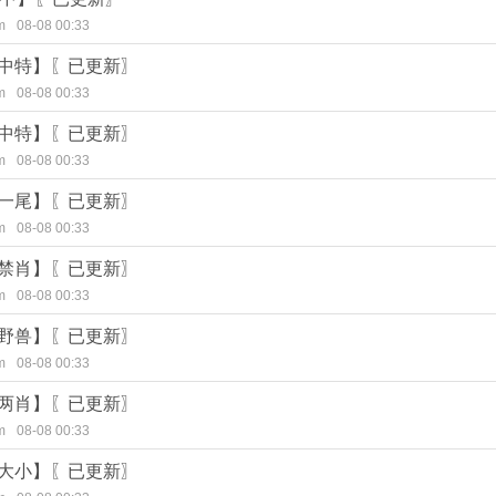
m
08-08 00:33
三头中特】〖已更新〗
m
08-08 00:33
五肖中特】〖已更新〗
m
08-08 00:33
稳禁一尾】〖已更新〗
m
08-08 00:33
九宫禁肖】〖已更新〗
m
08-08 00:33
家畜野兽】〖已更新〗
m
08-08 00:33
绝杀两肖】〖已更新〗
m
08-08 00:33
特码大小】〖已更新〗