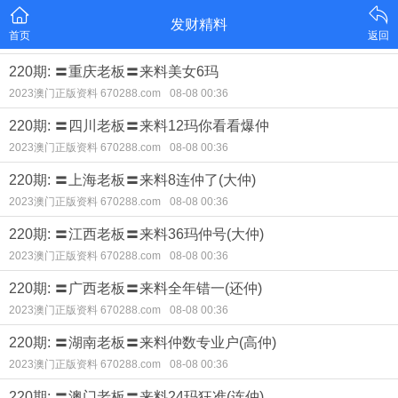
发财精料
首页
返回
220期: 〓重庆老板〓来料美女6玛
2023澳门正版资料 670288.com
08-08 00:36
220期: 〓四川老板〓来料12玛你看看爆仲
2023澳门正版资料 670288.com
08-08 00:36
220期: 〓上海老板〓来料8连仲了(大仲)
2023澳门正版资料 670288.com
08-08 00:36
220期: 〓江西老板〓来料36玛仲号(大仲)
2023澳门正版资料 670288.com
08-08 00:36
220期: 〓广西老板〓来料全年错一(还仲)
2023澳门正版资料 670288.com
08-08 00:36
220期: 〓湖南老板〓来料仲数专业户(高仲)
2023澳门正版资料 670288.com
08-08 00:36
220期: 〓澳门老板〓来料24玛狂准(连仲)