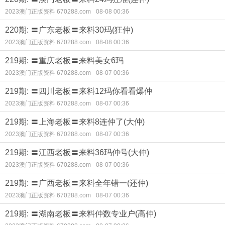
2023澳门正版资料 670288.com
08-08 00:36
220期: 〓广东老板〓来料30玛(狂仲)
2023澳门正版资料 670288.com
08-08 00:36
219期: 〓重庆老板〓来料美女6玛
2023澳门正版资料 670288.com
08-07 00:36
219期: 〓四川老板〓来料12玛你看看爆仲
2023澳门正版资料 670288.com
08-07 00:36
219期: 〓上海老板〓来料8连仲了(大仲)
2023澳门正版资料 670288.com
08-07 00:36
219期: 〓江西老板〓来料36玛仲号(大仲)
2023澳门正版资料 670288.com
08-07 00:36
219期: 〓广西老板〓来料全年错一(还仲)
2023澳门正版资料 670288.com
08-07 00:36
219期: 〓湖南老板〓来料仲数专业户(高仲)