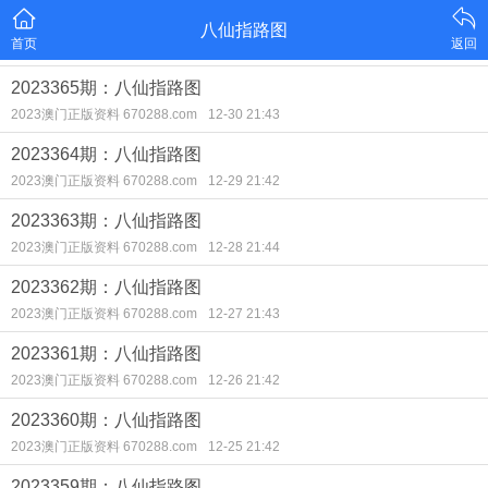
八仙指路图
首页
返回
2023365期：八仙指路图
2023澳门正版资料 670288.com
12-30 21:43
2023364期：八仙指路图
2023澳门正版资料 670288.com
12-29 21:42
2023363期：八仙指路图
2023澳门正版资料 670288.com
12-28 21:44
2023362期：八仙指路图
2023澳门正版资料 670288.com
12-27 21:43
2023361期：八仙指路图
2023澳门正版资料 670288.com
12-26 21:42
2023360期：八仙指路图
2023澳门正版资料 670288.com
12-25 21:42
2023359期：八仙指路图