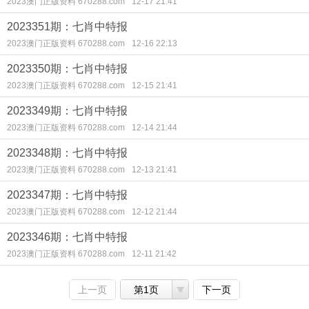
2023澳门正版资料 670288.com
12-17 21:41
2023351期：七肖中特报
2023澳门正版资料 670288.com
12-16 22:13
2023350期：七肖中特报
2023澳门正版资料 670288.com
12-15 21:41
2023349期：七肖中特报
2023澳门正版资料 670288.com
12-14 21:44
2023348期：七肖中特报
2023澳门正版资料 670288.com
12-13 21:41
2023347期：七肖中特报
2023澳门正版资料 670288.com
12-12 21:44
2023346期：七肖中特报
2023澳门正版资料 670288.com
12-11 21:42
上一页
第1页
下一页