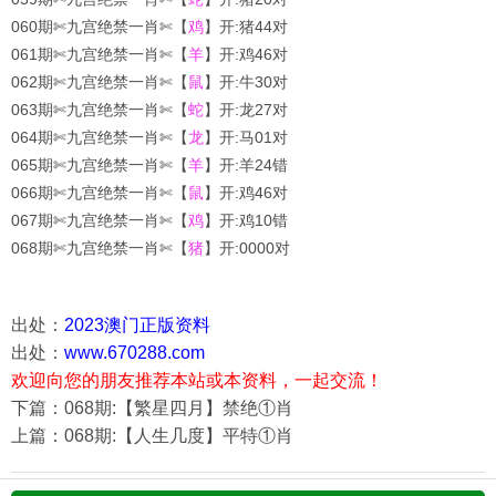
060期✄九宫绝禁一肖✄【
鸡
】开:猪44对
061期✄九宫绝禁一肖✄【
羊
】开:鸡46对
062期✄九宫绝禁一肖✄【
鼠
】开:牛30对
063期✄九宫绝禁一肖✄【
蛇
】开:龙27对
064期✄九宫绝禁一肖✄【
龙
】开:马01对
065期✄九宫绝禁一肖✄【
羊
】开:羊24错
066期✄九宫绝禁一肖✄【
鼠
】开:鸡46对
067期✄九宫绝禁一肖✄【
鸡
】开:鸡10错
068期✄九宫绝禁一肖✄【
猪
】开:0000对
出处：
2023澳门正版资料
出处：
www.670288.com
欢迎向您的朋友推荐本站或本资料，一起交流！
下篇：068期:【繁星四月】禁绝①肖
上篇：068期:【人生几度】平特①肖