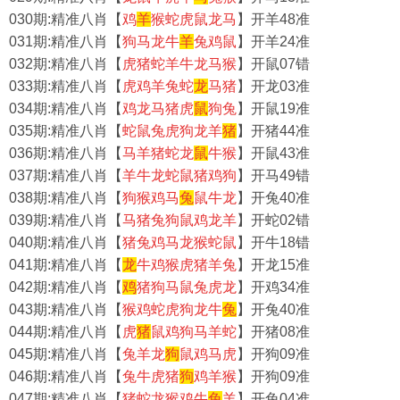
030期:精准八肖【
鸡
羊
猴蛇虎鼠龙马
】开羊48准
031期:精准八肖【
狗马龙牛
羊
兔鸡鼠
】开羊24准
032期:精准八肖【
虎猪蛇羊牛龙马猴
】开鼠07错
033期:精准八肖【
虎鸡羊兔蛇
龙
马猪
】开龙03准
034期:精准八肖【
鸡龙马猪虎
鼠
狗兔
】开鼠19准
035期:精准八肖【
蛇鼠兔虎狗龙羊
猪
】开猪44准
036期:精准八肖【
马羊猪蛇龙
鼠
牛猴
】开鼠43准
037期:精准八肖【
羊牛龙蛇鼠猪鸡狗
】开马49错
038期:精准八肖【
狗猴鸡马
兔
鼠牛龙
】开兔40准
039期:精准八肖【
马猪兔狗鼠鸡龙羊
】开蛇02错
040期:精准八肖【
猪兔鸡马龙猴蛇鼠
】开牛18错
041期:精准八肖【
龙
牛鸡猴虎猪羊兔
】开龙15准
042期:精准八肖【
鸡
猪狗马鼠兔虎龙
】开鸡34准
043期:精准八肖【
猴鸡蛇虎狗龙牛
兔
】开兔40准
044期:精准八肖【
虎
猪
鼠鸡狗马羊蛇
】开猪08准
045期:精准八肖【
兔羊龙
狗
鼠鸡马虎
】开狗09准
046期:精准八肖【
兔牛虎猪
狗
鸡羊猴
】开狗09准
047期:精准八肖【
猪蛇龙猴鸡牛
兔
羊
】开兔04准