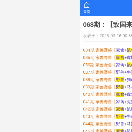
首页
068期：【敌国
发表于：2025-03-16 00:55
034期:家兽野兽【
家禽+
鼠
035期:家兽野兽【
家禽
+虎
036期:家兽野兽【
家禽+
鼠
037期:家兽野兽【
野兽+牛
038期:家兽野兽【
野兽
+狗
039期:家兽野兽【
野兽
+马
040期:家兽野兽【
家禽
+虎
041期:家兽野兽【
家禽+兔
042期:家兽野兽【
家禽
+鼠
043期:家兽野兽【
野兽
+牛
044期:家兽野兽【
野兽+马
045期:家兽野兽【
家禽
+鼠