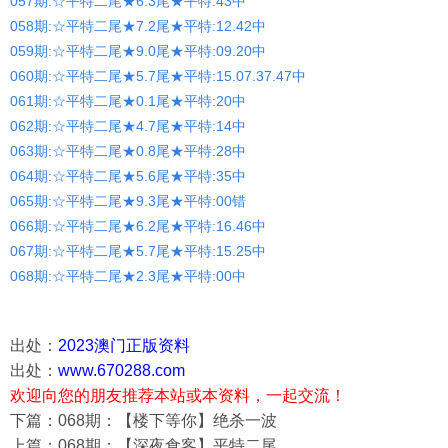
057期:☆平特二尾★6.3尾★平特:43中
058期:☆平特二尾★7.2尾★平特:12.42中
059期:☆平特二尾★9.0尾★平特:09.20中
060期:☆平特二尾★5.7尾★平特:15.07.37.47中
061期:☆平特二尾★0.1尾★平特:20中
062期:☆平特二尾★4.7尾★平特:14中
063期:☆平特二尾★0.8尾★平特:28中
064期:☆平特二尾★5.6尾★平特:35中
065期:☆平特二尾★9.3尾★平特:00错
066期:☆平特二尾★6.2尾★平特:16.46中
067期:☆平特二尾★5.7尾★平特:15.25中
068期:☆平特二尾★2.3尾★平特:00中
出处：
2023澳门正版资料
出处：
www.670288.com
欢迎向您的朋友推荐本站或本资料，一起交流！
下篇：068期：【楼下等你】绝杀一波
上篇：068期：【深夜食客】平特二尾