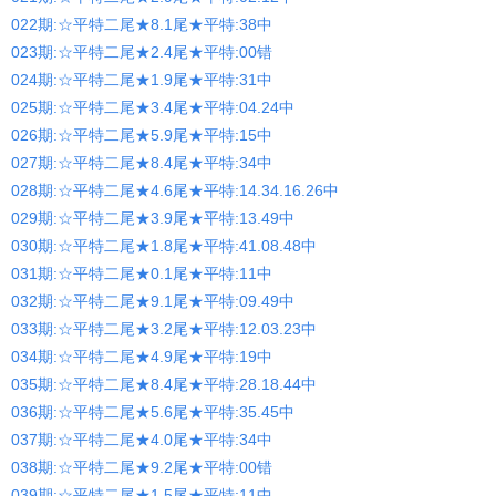
022期:☆平特二尾★8.1尾★平特:38中
023期:☆平特二尾★2.4尾★平特:00错
024期:☆平特二尾★1.9尾★平特:31中
025期:☆平特二尾★3.4尾★平特:04.24中
026期:☆平特二尾★5.9尾★平特:15中
027期:☆平特二尾★8.4尾★平特:34中
028期:☆平特二尾★4.6尾★平特:14.34.16.26中
029期:☆平特二尾★3.9尾★平特:13.49中
030期:☆平特二尾★1.8尾★平特:41.08.48中
031期:☆平特二尾★0.1尾★平特:11中
032期:☆平特二尾★9.1尾★平特:09.49中
033期:☆平特二尾★3.2尾★平特:12.03.23中
034期:☆平特二尾★4.9尾★平特:19中
035期:☆平特二尾★8.4尾★平特:28.18.44中
036期:☆平特二尾★5.6尾★平特:35.45中
037期:☆平特二尾★4.0尾★平特:34中
038期:☆平特二尾★9.2尾★平特:00错
039期:☆平特二尾★1.5尾★平特:11中