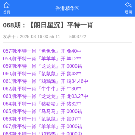
香港精华区
首页
返回
068期：【朗日星沉】平特一肖
发表于：2025-03-16 00:55:11
5603722
057期:平特一肖『兔兔兔』开:兔40中
058期:平特一肖『羊羊羊』开:羊12中
059期:平特一肖『龙龙龙』开:0000错
060期:平特一肖『鼠鼠鼠』开:鼠43中
061期:平特一肖『鸡鸡鸡』开:鸡34.46中
062期:平特一肖『牛牛牛』开:牛30中
063期:平特一肖『龙龙龙』开:龙03.27中
064期:平特一肖『猪猪猪』开:猪32中
065期:平特一肖『马马马』开:0000错
066期:平特一肖『鼠鼠鼠』开:鼠07中
067期:平特一肖『羊羊羊』开:0000错
068期:平特一肖『鸡鸡鸡』开:0000中