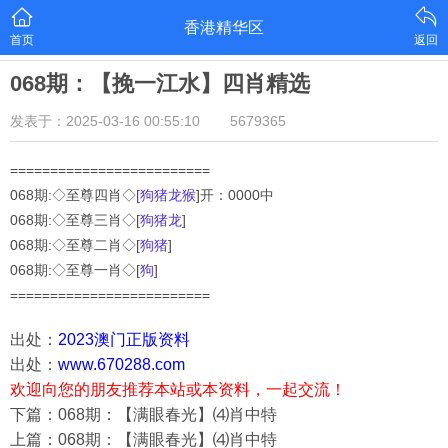
香港精华区
首页
返回
068期：【挽一江水】四肖精选
发表于：2025-03-16 00:55:10
5679365
=========================
068期:◇至尊四肖◇
[狗猪龙猴
]开：0000中
068
期:◇至尊三肖◇[
狗猪龙
]
068
期:◇至尊二肖◇[
狗猪
]
068
期:◇至尊一肖◇[
狗
]
=========================
出处：
2023澳门正版资料
出处：
www.670288.com
欢迎向您的朋友推荐本站或本资料，一起交流！
下篇：068期：【满眼春光】⑷肖中特
上篇：068期：【满眼春光】⑷肖中特