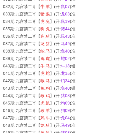
032期:九宫禁二肖【
牛.羊
】(开:
鼠07
)准!
033期:九宫禁二肖【
猪.猴
】(开:
龙03
)准!
034期:九宫禁二肖【
虎.兔
】(开:
鼠19
)准!
035期:九宫禁二肖【
狗.兔
】(开:
猪44
)准!
036期:九宫禁二肖【
狗.猪
】(开:
鼠43
)准!
037期:九宫禁二肖【
龙.猪
】(开:
马49
)准!
038期:九宫禁二肖【
蛇.马
】(开:
兔40
)准!
039期:九宫禁二肖【
鸡.虎
】(开:
蛇02
)准!
040期:九宫禁二肖【
牛.马
】(开:
牛18
)错!
041期:九宫禁二肖【
虎.蛇
】(开:
龙15
)准!
042期:九宫禁二肖【
猴.马
】(开:
鸡34
)准!
043期:九宫禁二肖【
兔.狗
】(开:
兔40
)错!
044期:九宫禁二肖【
猴.鸡
】(开:
猪08
)准!
045期:九宫禁二肖【
虎.鼠
】(开:
狗09
)准!
046期:九宫禁二肖【
猴.羊
】(开:
狗09
)准!
047期:九宫禁二肖【
鸡.牛
】(开:
兔04
)准!
048期:九宫禁二肖【
龙.猪
】(开:
马49
)准!
049期:九宫禁二肖【
羊.鼠
】(开:
猪08
)准!