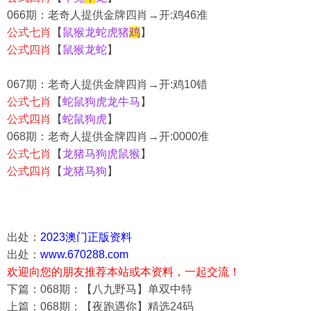
066期：老奇人提供金牌四肖→开:鸡46准
公式七肖
【
鼠猴龙蛇虎猪
鸡
】
公式四肖
【
鼠猴龙蛇
】
067期：老奇人提供金牌四肖→开:鸡10错
公式七肖
【
蛇鼠狗虎龙牛马
】
公式四肖
【
蛇鼠狗虎
】
068期：老奇人提供金牌四肖→开:0000准
公式七肖
【
龙猪马狗虎鼠猴
】
公式四肖
【
龙猪马狗
】
出处：
2023澳门正版资料
出处：
www.670288.com
欢迎向您的朋友推荐本站或本资料，一起交流！
下篇：068期：【八九野马】单双中特
上篇：068期：【夜跑遇你】精选24码