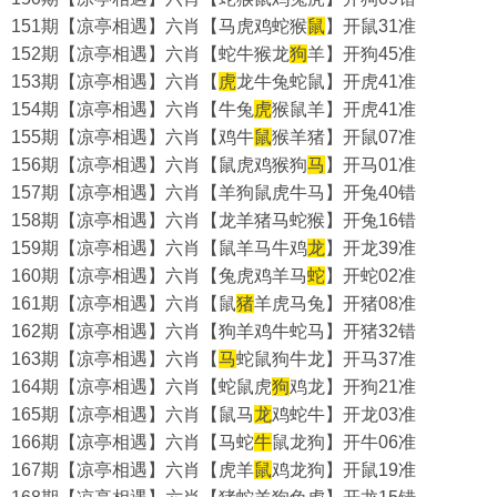
151期【凉亭相遇】六肖【马虎鸡蛇猴
鼠
】
开鼠31准
152期【凉亭相遇】六肖【蛇牛猴龙
狗
羊】
开狗45准
153期【凉亭相遇】六肖【
虎
龙牛兔蛇鼠】
开虎41准
154期【凉亭相遇】六肖【牛兔
虎
猴鼠羊】
开虎41准
155期【凉亭相遇】六肖【鸡牛
鼠
猴羊猪】
开鼠07准
156期【凉亭相遇】六肖【鼠虎鸡猴狗
马
】
开马01准
157期【凉亭相遇】六肖【羊狗鼠虎牛马】
开兔40错
158期【凉亭相遇】六肖【龙羊猪马蛇猴】
开兔16错
159期【凉亭相遇】六肖【鼠羊马牛鸡
龙
】
开龙39准
160期【凉亭相遇】六肖【兔虎鸡羊马
蛇
】
开蛇02准
161期【凉亭相遇】六肖【鼠
猪
羊虎马兔】
开猪08准
162期【凉亭相遇】六肖【狗羊鸡牛蛇马】
开猪32错
163期【凉亭相遇】六肖【
马
蛇鼠狗牛龙】
开马37准
164期【凉亭相遇】六肖【蛇鼠虎
狗
鸡龙】
开狗21准
165期【凉亭相遇】六肖【鼠马
龙
鸡蛇牛】
开龙03准
166期【凉亭相遇】六肖【马蛇
牛
鼠龙狗】
开牛06准
167期【凉亭相遇】六肖【虎羊
鼠
鸡龙狗】
开鼠19准