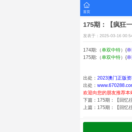
首页
175期：【疯狂
发表于：2025-03-16 00:54
174期:（
单双中特
）{
单
175期:（
单双中特
）{
单
出处：
2023澳门正版
出处：
www.670288.co
欢迎向您的朋友推荐本
下篇：175期：【回忆
上篇：175期：【回忆