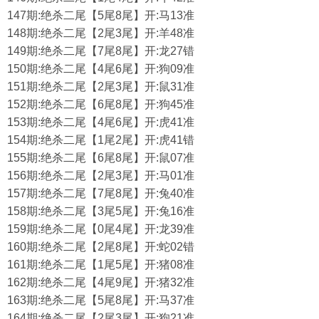
147期:绝杀二尾【5尾8尾】开:马13准
148期:绝杀二尾【2尾3尾】开:羊48准
149期:绝杀二尾【7尾8尾】开:龙27错
150期:绝杀二尾【4尾6尾】开:狗09准
151期:绝杀二尾【2尾3尾】开:鼠31准
152期:绝杀二尾【6尾8尾】开:狗45准
153期:绝杀二尾【4尾6尾】开:虎41准
154期:绝杀二尾【1尾2尾】开:虎41错
155期:绝杀二尾【6尾8尾】开:鼠07准
156期:绝杀二尾【2尾3尾】开:马01准
157期:绝杀二尾【7尾8尾】开:兔40准
158期:绝杀二尾【3尾5尾】开:兔16准
159期:绝杀二尾【0尾4尾】开:龙39准
160期:绝杀二尾【2尾8尾】开:蛇02错
161期:绝杀二尾【1尾5尾】开:猪08准
162期:绝杀二尾【4尾9尾】开:猪32准
163期:绝杀二尾【5尾8尾】开:马37准
164期:绝杀二尾【2尾3尾】开:狗21准