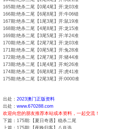
165期:绝杀二尾【0尾4尾】开:龙03准
166期:绝杀二尾【6尾8尾】开:牛06错
167期:绝杀二尾【1尾3尾】开:鼠19准
168期:绝杀二尾【4尾8尾】开:龙15准
169期:绝杀二尾【3尾5尾】开:羊24准
170期:绝杀二尾【2尾7尾】开:龙03准
171期:绝杀二尾【0尾5尾】开:兔28准
172期:绝杀二尾【2尾7尾】开:猪44准
173期:绝杀二尾【1尾4尾】开:蛇26准
174期:绝杀二尾【6尾8尾】开:虎41准
175期:绝杀二尾【2尾3尾】开:0000准
出处：
2023澳门正版资料
出处：
www.670288.com
欢迎向您的朋友推荐本站或本资料，一起交流！
下篇：175期:【夏日奇遇】稳杀二尾
上篇：175期:【夜晚归客】八肖选