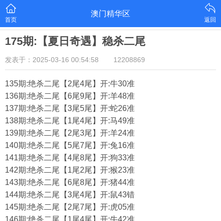
澳门精华区
首页
返回
175期:【夏日奇遇】稳杀二尾
发表于：2025-03-16 00:54:58
12208869
135期:绝杀二尾【2尾4尾】开:牛30准
136期:绝杀二尾【6尾9尾】开:羊48准
137期:绝杀二尾【3尾5尾】开:蛇26准
138期:绝杀二尾【1尾4尾】开:马49准
139期:绝杀二尾【2尾3尾】开:羊24准
140期:绝杀二尾【5尾7尾】开:兔16准
141期:绝杀二尾【4尾8尾】开:狗33准
142期:绝杀二尾【1尾2尾】开:猴23准
143期:绝杀二尾【6尾8尾】开:猪44准
144期:绝杀二尾【3尾4尾】开:鼠43错
145期:绝杀二尾【2尾7尾】开:虎05准
146期:绝杀二尾【1尾4尾】开:牛42准