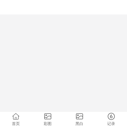
首页
彩图
黑白
记录