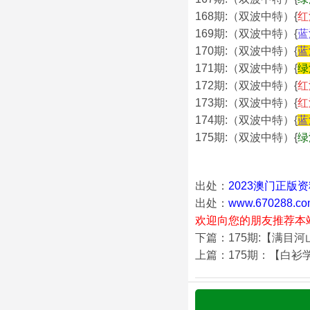
168期:（双波中特）{
红
169期:（双波中特）{
蓝
170期:（双波中特）{
蓝
171期:（双波中特）{
绿
172期:（双波中特）{
红
173期:（双波中特）{
红
174期:（双波中特）{
蓝
175期:（双波中特）{
绿
出处：
2023澳门正版
出处：
www.670288.co
欢迎向您的朋友推荐本
下篇：175期:【满目
上篇：175期：【白衫