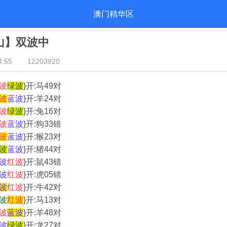
澳门精华区
河山】双波中
:55
12203920
波
绿
波
}开:马49对
波
蓝
波
}开:羊24对
波
绿
波
}开:兔16对
波
蓝
波
}开:狗33错
波
蓝
波
}开:猴23对
波
蓝
波
}开:猪44对
波
红
波
}开:鼠43错
波
红
波
}开:虎05错
波
红
波
}开:牛42对
波
红
波
}开:马13对
波
蓝
波
}开:羊48对
波
绿
波
}开:龙27对