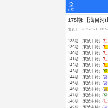
首页
175期:【满目
发表于：2025-03-16 00:54
138期:（双波中特）{
红
139期:（双波中特）{
红
140期:（双波中特）{
红
141期:（双波中特）{
红
142期:（双波中特）{
红
143期:（双波中特）{
绿
144期:（双波中特）{
蓝
145期:（双波中特）{
蓝
146期:（双波中特）{
蓝
147期:（双波中特）{
绿
148期:（双波中特）{
红
149期:（双波中特）{
蓝