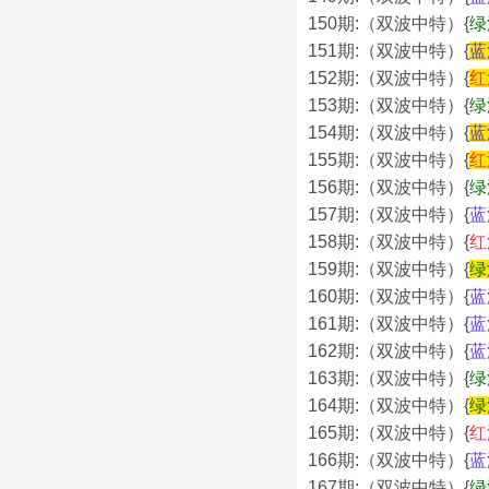
150期:（双波中特）{
绿
151期:（双波中特）{
蓝
152期:（双波中特）{
红
153期:（双波中特）{
绿
154期:（双波中特）{
蓝
155期:（双波中特）{
红
156期:（双波中特）{
绿
157期:（双波中特）{
蓝
158期:（双波中特）{
红
159期:（双波中特）{
绿
160期:（双波中特）{
蓝
161期:（双波中特）{
蓝
162期:（双波中特）{
蓝
163期:（双波中特）{
绿
164期:（双波中特）{
绿
165期:（双波中特）{
红
166期:（双波中特）{
蓝
167期:（双波中特）{
绿